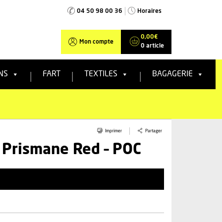
04 50 98 00 36
Horaires
0,00
€
Mon compte
0 article
NS
FART
TEXTILES
BAGAGERIE
Partager
Imprimer
 Prismane Red – POC