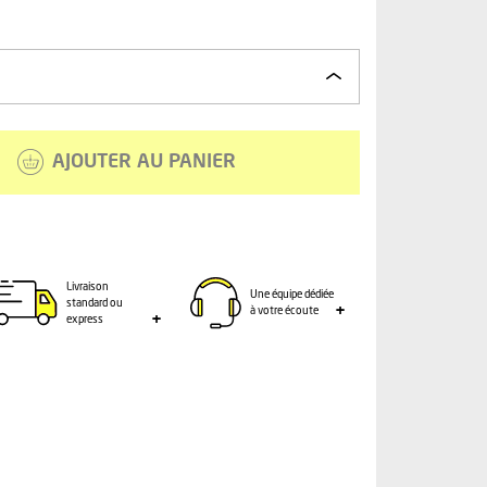
AJOUTER AU PANIER
Livraison
Une équipe dédiée
standard ou
à votre écoute
express