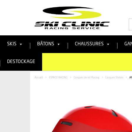
R
:
SKIS
BÂTONS
CHAUSSURES
GA
DESTOCKAGE
Accueil
>
ESPACE RACING
>
Casques de ski Racing
>
Casques Slalom
>
AR