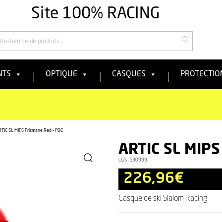
Site 100% RACING
echercher
NTS
OPTIQUE
CASQUES
PROTECTIO
TIC SL MIPS Prismane Red – POC
ARTIC SL MIPS
UGS :
S30999
226,96
€
Casque de ski Slalom Racing