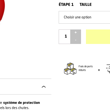
ÉTAPE 1
TAILLE
Choisir une option
quantité
de
ARTIC
SL
MIPS
Prismane
Frais de ports
Red
réduits
-
POC
le
système de protection
els lors des chutes.