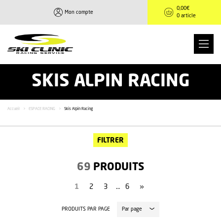
0,00
€
Mon compte
0 article
SKIS ALPIN RACING
Accueil
>
ESPACE RACING
>
Skis Alpin Racing
FILTRER
69
PRODUITS
1
2
3
…
6
»
PRODUITS PAR PAGE