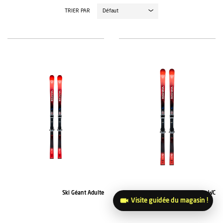
TRIER PAR
Ski Géant Adulte
Skis Juniors WC
Visite guidée du magasin !
ROSSIGNOL
ROSSIGNOL