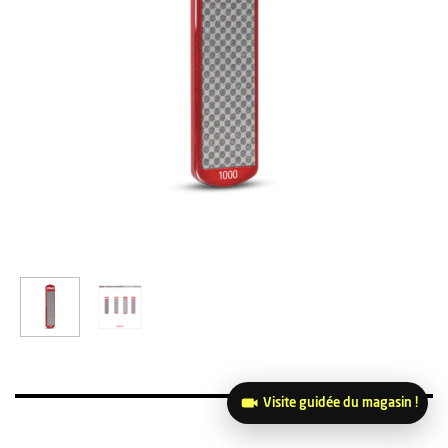
Visite guidée du magasin !
34,50
€