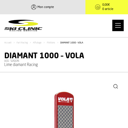
0,00
€
Mon compte
0 article
Accueil
>
Fart Racing
>
Affutage
>
Finitions
>
DIAMANT 1000 – VOLA
DIAMANT 1000 – VOLA
UGS :
S20226
Lime diamant Racing