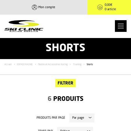
0,00
€
Mon compte
0 article
SHORTS
Accueil
>
ESPACE RACING
>
Textile et Accessoires Racing
>
Training
>
Shorts
FILTRER
6
PRODUITS
PRODUITS PAR PAGE