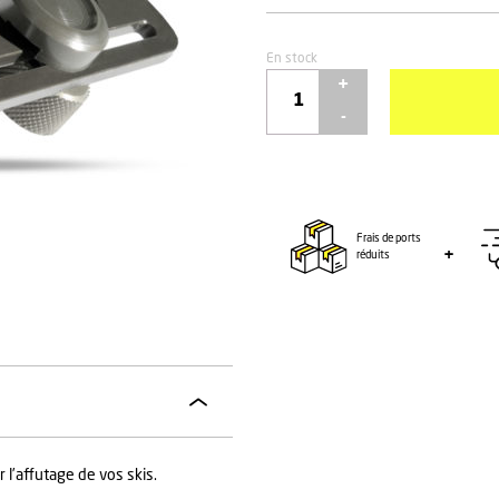
En stock
quantité
de
EQUERRE
RACING
MOLETTE
88°
Frais de ports
-
réduits
VOLA
 l’affutage de vos skis.