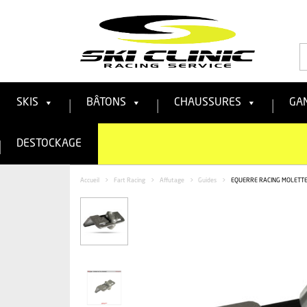
R
:
SKIS
BÂTONS
CHAUSSURES
GA
DESTOCKAGE
Accueil
>
Fart Racing
>
Affutage
>
Guides
>
EQUERRE RACING MOLETTE