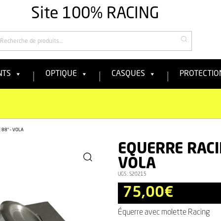
Site 100% RACING
echercher
NTS
OPTIQUE
CASQUES
PROTECTIO
 88° – VOLA
EQUERRE RACI
VOLA
UGS :
S20215
75,00
€
Équerre avec molette Racing