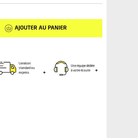
AJOUTER AU PANIER
Livraison
Une équipe dédiée
standard ou
à votre écoute
express