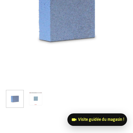
Visite guidée du magasin !
12,00
€