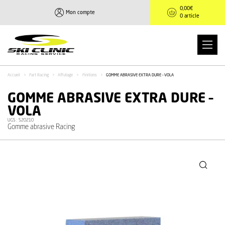
0,00
€
Mon compte
0 article
Accueil
>
Fart Racing
>
Affutage
>
Finitions
>
GOMME ABRASIVE EXTRA DURE – VOLA
GOMME ABRASIVE EXTRA DURE –
VOLA
UGS :
S20210
Gomme abrasive Racing