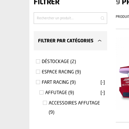
FILTRER
9
PR
Recherche
PRODUI
de
produits
FILTRER PAR CATÉGORIES
DÉSTOCKAGE
(2)
ESPACE RACING
(9)
FART RACING
(9)
[-]
AFFUTAGE
(9)
[-]
ACCESSOIRES AFFUTAGE
(9)