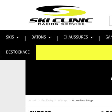
R
:
SKIS
BÂTONS
CHAUSSURES
GA
DESTOCKAGE
Accueil
>
Fart Racing
>
Affutage
>
Accessoires affutage