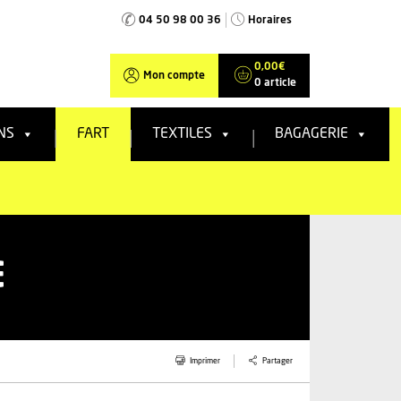
04 50 98 00 36
Horaires
0,00
€
Mon compte
0 article
NS
FART
TEXTILES
BAGAGERIE
E
Partager
Imprimer