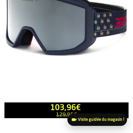
103,96
€
129,95
€
Visite guidée du magasin !
PROMO
20 %