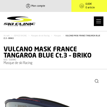
0,00
€
Mon compte
0 article
Accueil
>
ESPACE RACING
>
Masques de ski Racing
>
Masques
>
VULCANO MASK FRANCE TANGAROA BLUE
Ct.3 – BRIKO
VULCANO MASK FRANCE
TANGAROA BLUE Ct.3 – BRIKO
UGS :
S30940
Masque de ski Racing