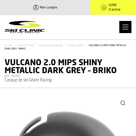
0,00
€
Mon compte
0 article
Accueil
>
ESPACE RACING
>
Casques de ski Racing
>
Casques Géant
>
VULCANO 2.0 MIPS SHINY METALLIC
DARK GREY – BRIKO
VULCANO 2.0 MIPS SHINY
METALLIC DARK GREY – BRIKO
UGS :
S31372
Casque de ski Géant Racing