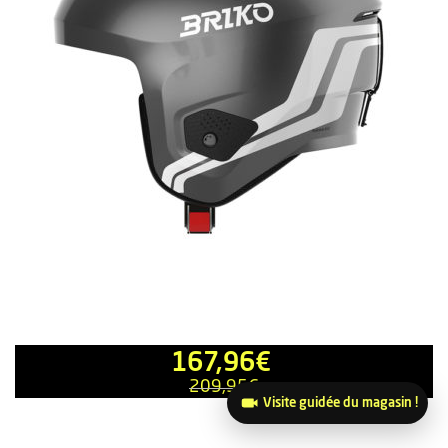
167,96
€
209,95
€
Visite guidée du magasin !
PROMO
20 %