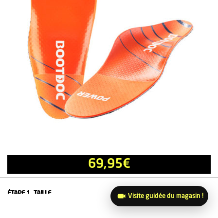
69,95
€
ÉTAPE 1
TAILLE
Visite guidée du magasin !
Choisir une option