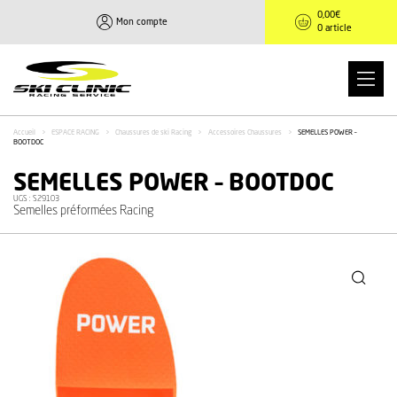
0,00
€
Mon compte
0 article
Accueil
>
ESPACE RACING
>
Chaussures de ski Racing
>
Accessoires Chaussures
>
SEMELLES POWER –
BOOTDOC
SEMELLES POWER – BOOTDOC
UGS :
S29103
Semelles préformées Racing