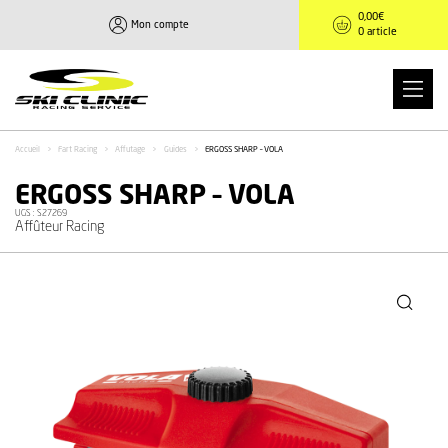
0,00
€
Mon compte
0 article
Accueil
>
Fart Racing
>
Affutage
>
Guides
>
ERGOSS SHARP – VOLA
ERGOSS SHARP – VOLA
UGS :
S27269
Affûteur Racing