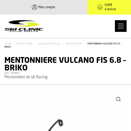
0,00
€
Mon compte
0 article
Accueil
>
ESPACE RACING
>
Casques de ski Racing
>
Barres de slalom
>
MENTONNIERE VULCANO FIS 6.8 –
BRIKO
MENTONNIERE VULCANO FIS 6.8 –
BRIKO
UGS :
S23972
Mentonnière de ski Racing