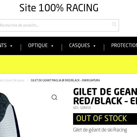
Site 100% RACING
echercher
NTS
OPTIQUE
CASQUES
PROTECTIO
lets Géant Ski Junior
>
GILET DE GEANT MAGLIA JR RED/BLACK – ENERGIAPURA
GILET DE GEAN
RED/BLACK – 
UGS :
S28459
OUT OF STOCK
Gilet de géant de ski Racing