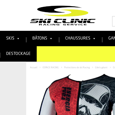
R
:
SKIS
BÂTONS
CHAUSSURES
GA
DESTOCKAGE
Accueil
>
ESPACE RACING
>
Protections de ski Racing
>
Gilets géant
>
Gi