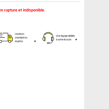
n rupture et indisponible.
Livraison
Une équipe dédiée
standard ou
à votre écoute
express