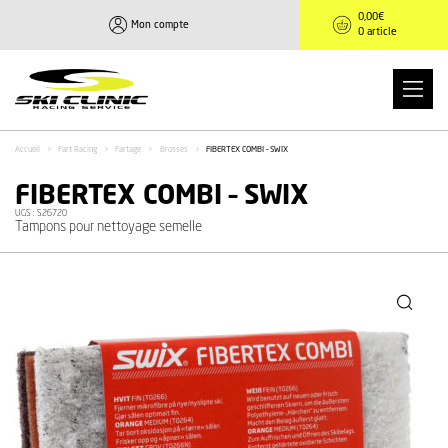
0,00
€
Mon compte
0 article
Accueil
>
Fart Racing
>
Fartage
>
Brosses
>
FIBERTEX COMBI – SWIX
FIBERTEX COMBI – SWIX
UGS :
S26720
Tampons pour nettoyage semelle